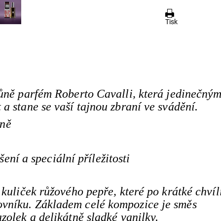
Tisk
vůně parfém Roberto Cavalli, která jedinečný
a stane se vaší tajnou zbraní ve svádění.
ůně
ení a speciální příležitosti
 kuliček růžového pepře, které po krátké chvíl
vníku. Základem celé kompozice je směs
zolek a delikátně sladké vanilky.