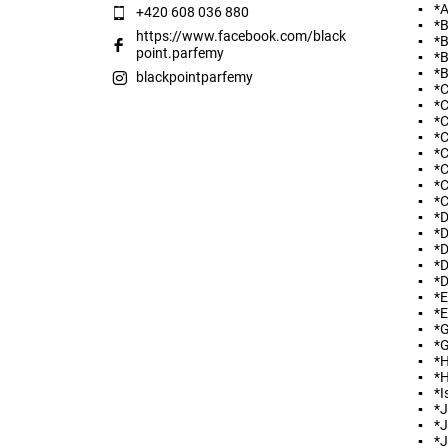
*A
+420 608 036 880
*B
https://www.facebook.com/black
*B
point.parfemy
*B
*B
blackpointparfemy
*C
*C
Vložením hodnocení souhlasíte s
podmínkami ochra
*C
*C
*C
*C
*C
*
*D
*D
*D
*D
*
*
*E
*G
*G
*
*
*I
*J
*J
*