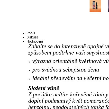
Popis
Diskuze
Hodnocení
Zahalte se do intenzivně opojné 
způsobem podtrhne vaši smyslnost 
výrazná orientálně květinová v
pro svůdnou sebejistou ženu
ideální především na večerní noš
Složení vůně
Z počátku ucítíte kořeněné tóniny
doplní podmanivý květ pomerančo
benzoinu, neodolatelných tonka fa