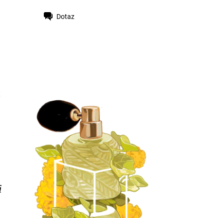
Dotaz
m
i