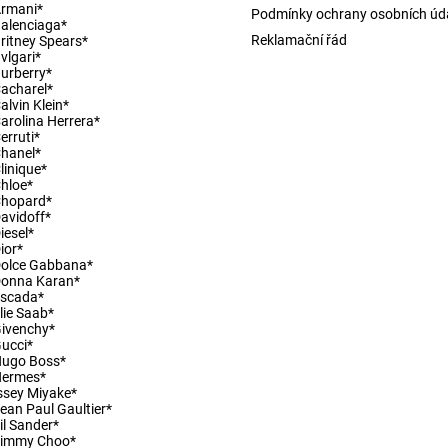
rmani*
Podmínky ochrany osobních úd
alenciaga*
Reklamační řád
ritney Spears*
vlgari*
urberry*
acharel*
alvin Klein*
ny osobních údajů
arolina Herrera*
erruti*
hanel*
linique*
hloe*
Chopard*
avidoff*
iesel*
ior*
olce Gabbana*
Donna Karan*
Escada*
lie Saab*
ivenchy*
ucci*
Hugo Boss*
Hermes*
ssey Miyake*
ean Paul Gaultier*
il Sander*
Jimmy Choo*