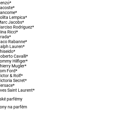
Kenzo*
acoste*
Lancome*
olita Lempica*
arc Jacobs*
arciso Rodriguez*
ina Ricci*
rada*
Paco Rabanne*
alph Lauren*
hiseido*
oberto Cavalli*
ommy Hilfiger*
hierry Mugler*
om Ford*
ictor & Rolf*
ictoria Secret*
ersace*
ves Saint Laurent*
ské parfémy
ony na parfém