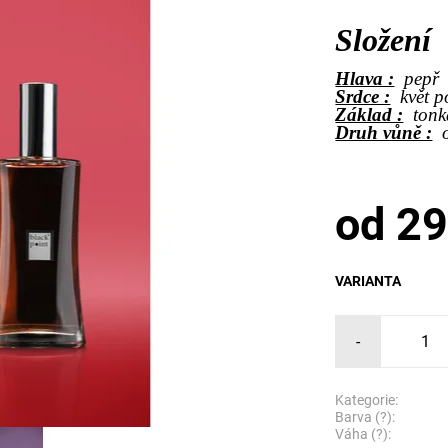
Složení
Hlava :
pepř
Srdce :
květ 
Základ :
tonk
Druh vůně :
od 29
VARIANTA
-
Kategorie:
Barva (?):
Váha (?):