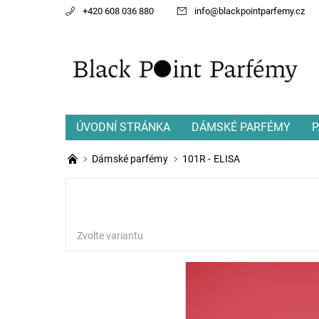
+420 608 036 880
info
@
blackpointparfemy.cz
ÚVODNÍ STRÁNKA
DÁMSKÉ PARFÉMY
P
Dámské parfémy
101R - ELISA
Zvolte variantu