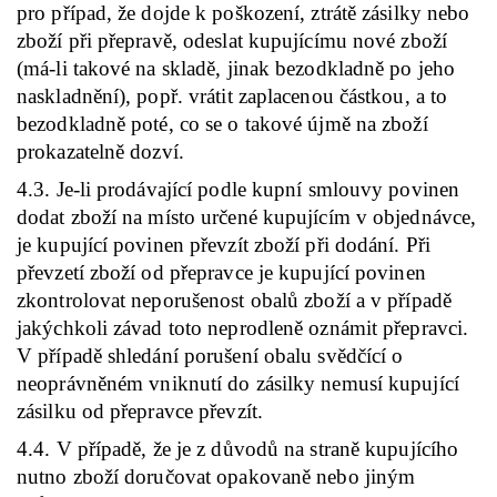
pro případ, že dojde k poškození, ztrátě zásilky nebo
zboží při přepravě, odeslat kupujícímu nové zboží
(má-li takové na skladě, jinak bezodkladně po jeho
naskladnění), popř. vrátit zaplacenou částkou, a to
bezodkladně poté, co se o takové újmě na zboží
prokazatelně dozví.
4.3. Je-li prodávající podle kupní smlouvy povinen
dodat zboží na místo určené kupujícím v objednávce,
je kupující povinen převzít zboží při dodání. Při
převzetí zboží od přepravce je kupující povinen
zkontrolovat neporušenost obalů zboží a v případě
jakýchkoli závad toto neprodleně oznámit přepravci.
V případě shledání porušení obalu svědčící o
neoprávněném vniknutí do zásilky nemusí kupující
zásilku od přepravce převzít.
4.4. V případě, že je z důvodů na straně kupujícího
nutno zboží doručovat opakovaně nebo jiným