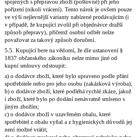
spojených s přepravou zboží (poštovné) při jeho
pořízení (nikoli vrácení). Tento nárok je ovšem pouze
ve výši nejlevnější varianty nabízené prodávajícím (i
v případě, že kupující zvolil při objednávce dražší
způsob přepravy), přičemž osobní odběr nelze
považovat za takový způsob doručení.
5.5. Kupující bere na vědomí, že dle ustanovení §
1837 občanského zákoníku nelze mimo jiné od
kupní smlouvy odstoupit:
a) o dodávce zboží, které bylo upraveno podle přání
spotřebitele nebo pro jeho osobu (zakázková výroba);
b) o dodávce zboží, které podléhá rychlé zkáze, jakož
i zboží, které bylo po dodání nenávratně smíseno s
jiným zbožím;
c) o dodávce zboží v uzavřeném obalu, které
spotřebitel z obalu vyňal a z hygienických důvodů jej
není možné vrátit;