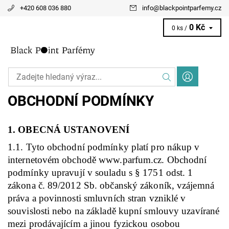
+420 608 036 880
info
@
blackpointparfemy.cz
0 Kč
0 ks /
OBCHODNÍ PODMÍNKY
1. OBECNÁ USTANOVENÍ
1.1. Tyto obchodní podmínky platí pro nákup v
internetovém obchodě www.parfum.cz. Obchodní
podmínky upravují v souladu s § 1751 odst. 1
zákona č. 89/2012 Sb. občanský zákoník, vzájemná
práva a povinnosti smluvních stran vzniklé v
souvislosti nebo na základě kupní smlouvy uzavírané
mezi prodávajícím a jinou fyzickou osobou