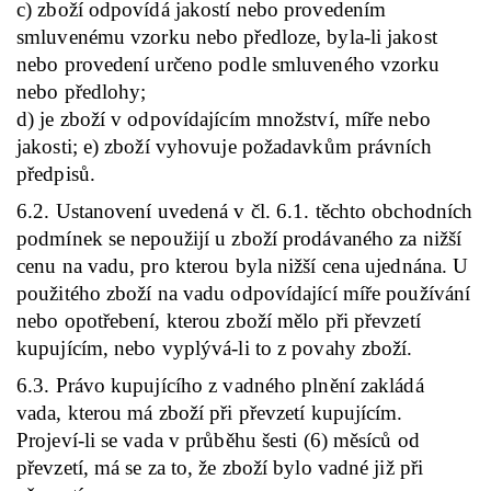
c) zboží odpovídá jakostí nebo provedením
smluvenému vzorku nebo předloze, byla-li jakost
nebo provedení určeno podle smluveného vzorku
nebo předlohy;
d) je zboží v odpovídajícím množství, míře nebo
jakosti; e) zboží vyhovuje požadavkům právních
předpisů.
6.2. Ustanovení uvedená v čl. 6.1. těchto obchodních
podmínek se nepoužijí u zboží prodávaného za nižší
cenu na vadu, pro kterou byla nižší cena ujednána. U
použitého zboží na vadu odpovídající míře používání
nebo opotřebení, kterou zboží mělo při převzetí
kupujícím, nebo vyplývá-li to z povahy zboží.
6.3. Právo kupujícího z vadného plnění zakládá
vada, kterou má zboží při převzetí kupujícím.
Projeví-li se vada v průběhu šesti (6) měsíců od
převzetí, má se za to, že zboží bylo vadné již při