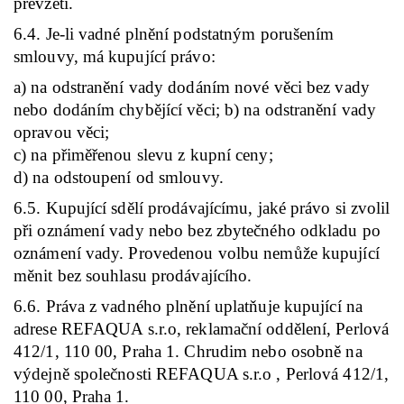
převzetí.
6.4. Je-li vadné plnění podstatným porušením
smlouvy, má kupující právo:
a) na odstranění vady dodáním nové věci bez vady
nebo dodáním chybějící věci; b) na odstranění vady
opravou věci;
c) na přiměřenou slevu z kupní ceny;
d) na odstoupení od smlouvy.
6.5. Kupující sdělí prodávajícímu, jaké právo si zvolil
při oznámení vady nebo bez zbytečného odkladu po
oznámení vady. Provedenou volbu nemůže kupující
měnit bez souhlasu prodávajícího.
6.6. Práva z vadného plnění uplatňuje kupující na
adrese REFAQUA s.r.o, reklamační oddělení, Perlová
412/1, 110 00, Praha 1. Chrudim nebo osobně na
výdejně společnosti REFAQUA s.r.o , Perlová 412/1,
110 00, Praha 1.