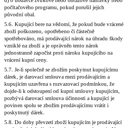
d) o dodávce zvukové nebo obrazové nahrávky nebo
počítačového programu, pokud porušil jejich
původní obal.
5.6. Kupující bere na vědomí, že pokud bude vrácené
zboží poškozeno, opotřebeno či částečně
spotřebováno, má prodávající nárok na úhradu škody
vzniklé na zboží a je oprávněn tento nárok
jednostranně započíst proti nároku kupujícího na
vrácení kupní ceny.
5.7. Je-li společně se zbožím poskytnut kupujícímu
dárek, je darovací smlouva mezi prodávajícím a
kupujícím uzavřena s rozvazovací podmínkou, že
dojde-li k odstoupení od kupní smlouvy kupujícím,
pozbývá darovací smlouva účinnosti a kupující je
povinen spolu se zbožím prodávajícímu vrátit i
poskytnutý dárek.
5.8. Do doby převzetí zboží kupujícím je prodávající