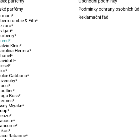
ské parfémy
Obchodní podmínky
ské parfémy
Podmínky ochrany osobních úd
rmani*
Reklamační řád
berrcrombie & Fith*
zzaro*
vlgari*
urberry*
reed*
alvin Klein*
arolina Herrera*
hanel*
avidoff*
iesel*
ior*
olce Gabbana*
ivenchy*
ucci*
aultier*
Hugo Boss*
Hermes*
ssey Miyake*
Joop*
Kenzo*
acoste*
Lancome*
ikos*
Paco Rabanne*