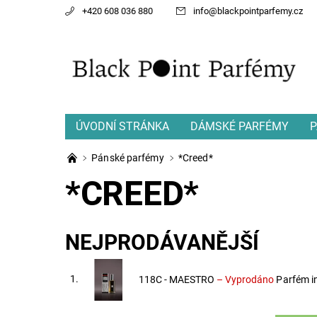
+420 608 036 880
info
@
blackpointparfemy.cz
ÚVODNÍ STRÁNKA
DÁMSKÉ PARFÉMY
P
Pánské parfémy
*Creed*
*CREED*
NEJPRODÁVANĚJŠÍ
1.
118C - MAESTRO
–
Vyprodáno
Parfém i