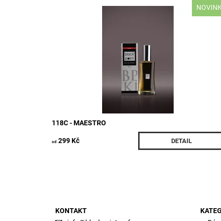
NOVIN
Parfém inspirovaný CREED *AVENTUS* Složení Hlava
: černý rybíz, jablko, ananas, bergamot Srdce : růže,
jasmín, bříza, pačuli Základ : ambra, mech, pižmo,
vanilka Druh vůně...
Dostupnost:
Vyprodáno
Kód:
761/30M
118C - MAESTRO
299 Kč
DETAIL
od
KONTAKT
KATEG