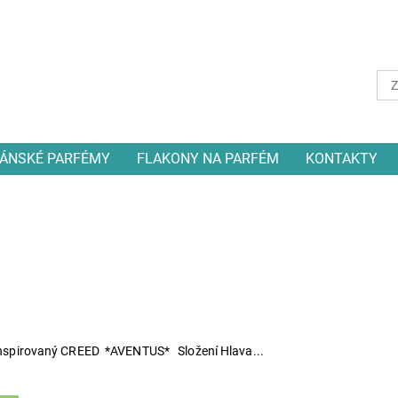
ÁNSKÉ PARFÉMY
FLAKONY NA PARFÉM
KONTAKTY
nspirovaný CREED *AVENTUS* Složení Hlava...