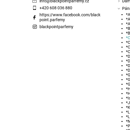
info
@
blackpointparfemy.cz
Dám
+420 608 036 880
Pán
*A
https://www.facebook.com/black
*A
point.parfemy
*A
blackpointparfemy
*B
*B
*C
*C
*C
*C
*D
*D
*D
*D
*G
*G
*G
*
*
*I
*
*
*L
*
*N
*