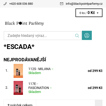
+420 608 036 880
info
@
blackpointparfemy.cz
0 Kč
0 ks /
*ESCADA*
NEJPRODÁVANĚJŠÍ
112S - MILANA
–
1.
od 299 Kč
Skladem
117E -
2.
FASCINATION
–
od 299 Kč
Skladem
2
položek celkem