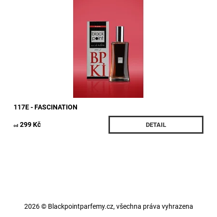
Parfém inspirovaný ESCADA *MAGNETISM* Složení Hlava
: černý rybíz, liči, červené bobule, listy černého rybízu, ananas,
meloun Srdce : zelené tóny, kmín, frézie, magnólie, růže,
konvalinka, květ mandloně,...
Dostupnost:
Skladem 2 ks
Kód:
203/30M
117E - FASCINATION
299 Kč
DETAIL
od
2026 © Blackpointparfemy.cz, všechna práva vyhrazena