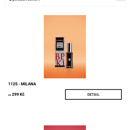
Parfém inspirovaný ESCADA *SEXY GRAFFITI* Složení Hlava
: grapefruit, malina, jahoda. Srdce : konvalinka, fialka,
pivonka.Základ : vanilka, kašmírové dřevo. Druh vůně : ovocná,
orientální....
Dostupnost:
Skladem
Kód:
206/30M
112S - MILANA
299 Kč
DETAIL
od