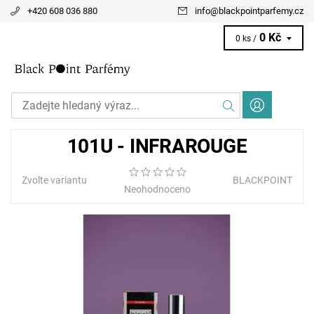
+420 608 036 880
info
@
blackpointparfemy.cz
0 Kč
0 ks /
101U - INFRAROUGE
Zvolte variantu
BLACKPOINT
Neohodnoceno