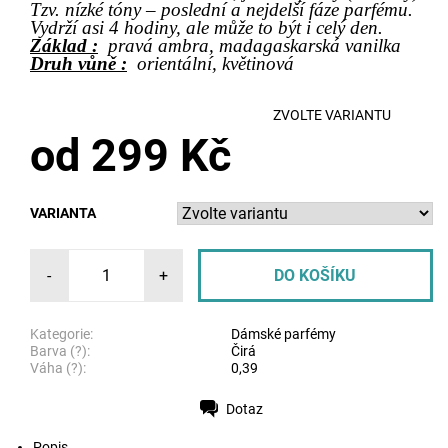
Tzv. nízké tóny – poslední a nejdelší fáze parfému.
Vydrží asi 4 hodiny, ale může to být i celý den.
Základ :
pravá ambra, madagaskarská vanilka
Druh vůně :
orientální, květinová
ZVOLTE VARIANTU
od 299 Kč
VARIANTA
-
+
Kategorie:
Dámské parfémy
Barva (?):
Čirá
Váha (?):
0,39
Dotaz
Tisk
Popis