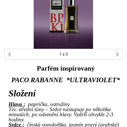
1
z 3
Parfém inspirovaný
PACO RABANNE *ULTRAVIOLET*
Složení
Hlava :
paprička, ostružiny
Tzv. střední tóny – Srdce nastupuje po několika
minutách, po odeznění hlavy. Vydrží obvykle 2-3
hodiny.
Srdce :
čínská vonokvětka, jasmín pravý (arabský)