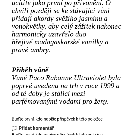
ucítíte jako první po přivonění. O
chvíli později se ke stávající vůni
přidají akordy svěžího jasmínu a
vonokvětky, aby celý zážitek nakonec
harmonicky uzavřelo duo
hřejivé madagaskarské vanilky a
pravé ambry.
Příběh vůně
Vůně Paco Rabanne Ultraviolet byla
poprvé uvedena na trh v roce 1999 a
od té doby je stálicí mezi
parfémovanými vodami pro ženy.
Buďte první, kdo napíše příspěvek k této položce.
Přidat komentář
Buďte první, kdo napíše příspěvek k této položce.