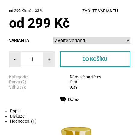
ZVOLTE VARIANTU
od 299 Kč
až
–33 %
od 299 Kč
VARIANTA
-
+
Kategorie:
Dámské parfémy
Barva (?):
Čirá
Váha (?):
0,39
Dotaz
Tisk
Popis
Diskuze
Hodnocení (1)