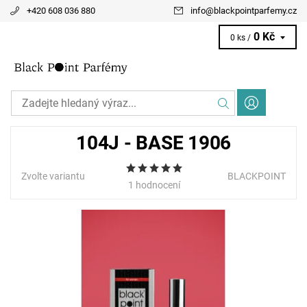
+420 608 036 880
info
@
blackpointparfemy.cz
0 Kč
0 ks /
104J - BASE 1906
Zvolte variantu
BLACKPOINT
1 hodnocení