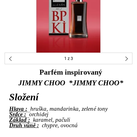
1
z 3
Parfém inspirovaný
JIMMY CHOO *JIMMY CHOO*
Složení
Hlava :
hruška, mandarinka, zelené tony
Srdce :
orchidej
Základ :
karamel, pačuli
Druh vůně :
chypre, ovocná