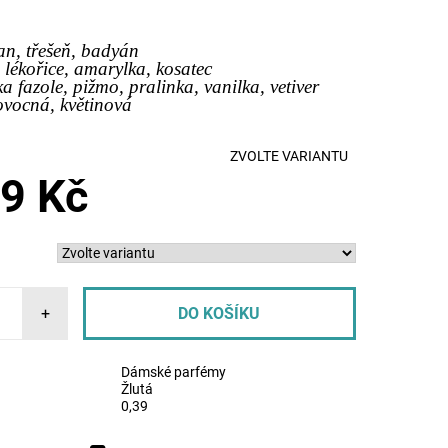
an, třešeň, badyán
, lékořice, amarylka, kosatec
ka fazole, pižmo, pralinka, vanilka, vetiver
ovocná, květinová
ZVOLTE VARIANTU
9 Kč
+
Dámské parfémy
Žlutá
0,39