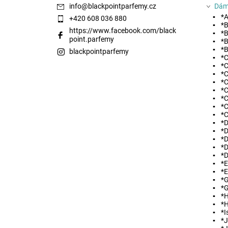
info
@
blackpointparfemy.cz
Dám
*A
+420 608 036 880
*B
https://www.facebook.com/black
*B
point.parfemy
*B
*B
blackpointparfemy
*C
*C
Vložením hodnocení souhlasíte s
podmínkami ochra
*C
*C
*C
*C
*C
*
*D
*D
*D
*D
*
*
*E
*G
*G
*
*
*I
*J