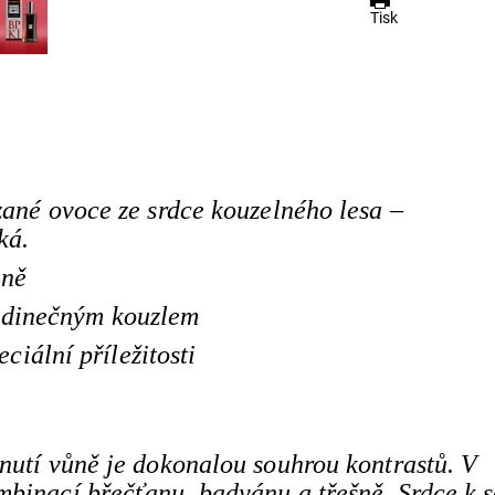
Tisk
zané ovoce ze srdce kouzelného lesa –
ká.
ůně
jedinečným kouzlem
ciální příležitosti
nutí vůně je dokonalou souhrou kontrastů. V
mbinací břečťanu, badyánu a třešně. Srdce k 