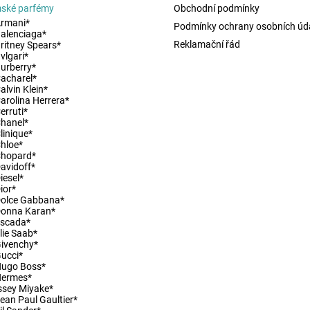
ské parfémy
Obchodní podmínky
rmani*
Podmínky ochrany osobních úd
alenciaga*
Reklamační řád
ritney Spears*
vlgari*
urberry*
acharel*
alvin Klein*
ny osobních údajů
arolina Herrera*
erruti*
hanel*
linique*
hloe*
Chopard*
avidoff*
iesel*
ior*
olce Gabbana*
Donna Karan*
Escada*
lie Saab*
ivenchy*
ucci*
Hugo Boss*
Hermes*
ssey Miyake*
ean Paul Gaultier*