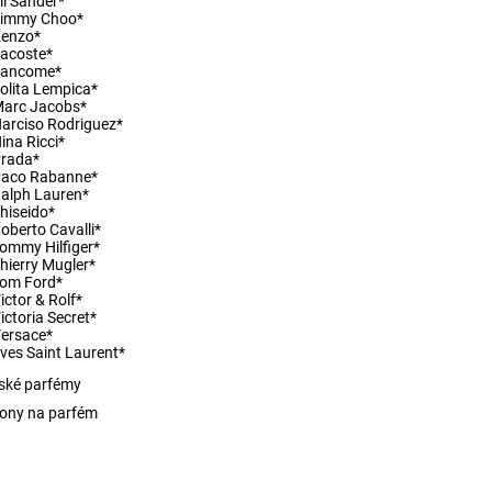
il Sander*
Jimmy Choo*
Kenzo*
acoste*
Lancome*
olita Lempica*
arc Jacobs*
arciso Rodriguez*
ina Ricci*
rada*
Paco Rabanne*
alph Lauren*
hiseido*
oberto Cavalli*
ommy Hilfiger*
hierry Mugler*
om Ford*
ictor & Rolf*
ictoria Secret*
ersace*
ves Saint Laurent*
ské parfémy
ony na parfém