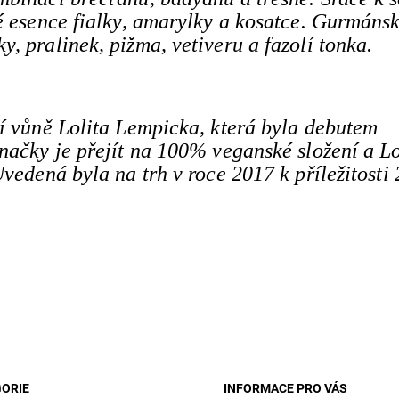
é esence fialky, amarylky a kosatce. Gurmáns
, pralinek, pižma, vetiveru a fazolí tonka.
ní vůně Lolita Lempicka, která byla debutem
načky je přejít na 100% veganské složení a L
vedená byla na trh v roce 2017 k příležitosti 
ORIE
INFORMACE PRO VÁS