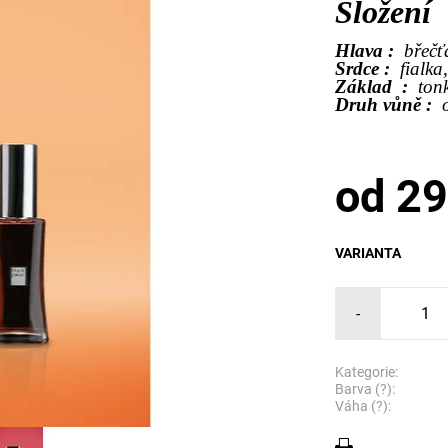
Složení
Hlava :
břečť
Srdce :
fialka
Základ :
ton
Druh vůně :
od 29
VARIANTA
-
Kategorie:
Barva (?):
Váha (?):