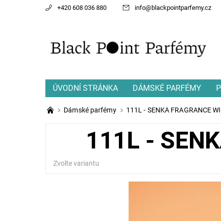
+420 608 036 880
info
@
blackpointparfemy.cz
ÚVODNÍ STRÁNKA
DÁMSKÉ PARFÉMY
P
Dámské parfémy
111L - SENKA FRAGRANCE 
111L - SE
Zvolte variantu