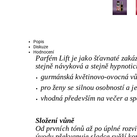
Popis
Diskuze
Hodnocení
Parfém Lift je jako šťavnaté zaká
stejně návyková a stejně hypnotic
gurmánská květinovo-ovocná v
pro ženy se silnou osobností a 
vhodná především na večer a spe
Složení vůně
Od prvních tónů až po úplné rozvi
úvodu překvapuje sladce svěží ko