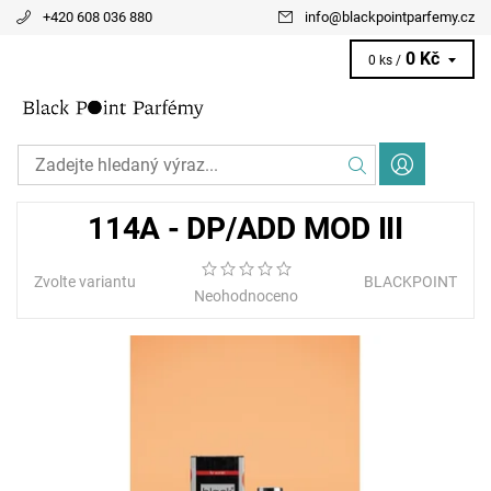
+420 608 036 880
info
@
blackpointparfemy.cz
0 Kč
0 ks /
114A - DP/ADD MOD III
Zvolte variantu
BLACKPOINT
Neohodnoceno