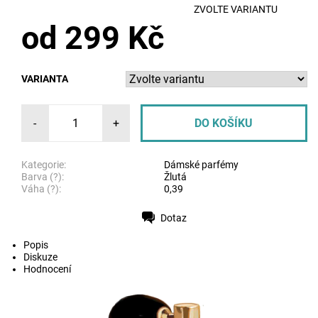
ZVOLTE VARIANTU
od 299 Kč
VARIANTA
-
+
Kategorie:
Dámské parfémy
Barva (?):
Žlutá
Váha (?):
0,39
Dotaz
Tisk
Popis
Diskuze
Hodnocení