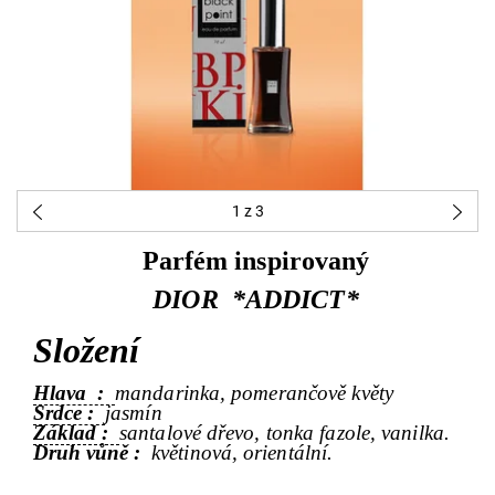
1
z 3
Parfém inspirovaný
DIOR *ADDICT*
Složení
Hlava :
mandarinka, pomerančově květy
Srdce :
jasmín
Základ :
santalové dřevo, tonka fazole, vanilka.
Druh vůně :
květinová, orientální.