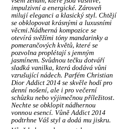
všem ženám, které jsou vášnivě,
impulzivní a energické. Zároveň
milují eleganci a klasický styl. Chtějí
se obklopovat krásnými a luxusními
věcmi.Nádherná kompozice se
otevírá svěžími tóny mandarinky a
pomerančových květů, které se
pozvolna proplétají s jemným
jasmínem. Svůdnou tečku dotváří
sladká vanilka, která dodává vůni
vzrušující nádech. Parfém Christian
Dior Addict 2014 se skvěle hodí pro
denní nošení, ale i pro večerní
schůzku nebo výjimečnou příležitost.
Nechte se obklopit nádhernou
vonnou esencí. Vůně Addict 2014
podtrhne Váš styl a dodá mu jiskru.