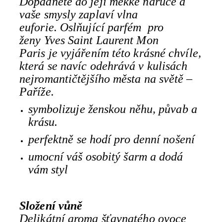
Dopadnete do její měkké náruče a
vaše smysly zaplaví vlna
euforie. Oslňující parfém pro
ženy Yves Saint Laurent Mon
Paris je vyjářením této krásné chvíle,
která se navíc odehrává v kulisách
nejromantičtějšího města na světě ‒
Paříže.
symbolizuje ženskou něhu, půvab a
krásu.
perfektně se hodí pro denní nošení
umocní váš osobitý šarm a dodá
vám styl
Složení vůně
Delikátní aroma šťavnatého ovoce