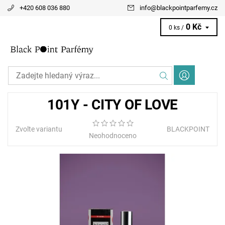
+420 608 036 880
info
@
blackpointparfemy.cz
0 Kč
0 ks /
101Y - CITY OF LOVE
Zvolte variantu
BLACKPOINT
Neohodnoceno