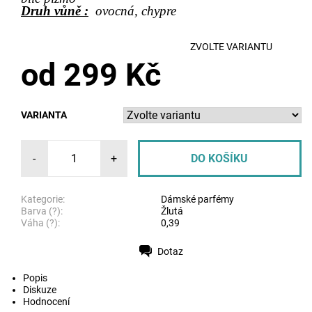
Druh vůně :
ovocná, chypre
ZVOLTE VARIANTU
od 299 Kč
VARIANTA
-
+
Kategorie:
Dámské parfémy
Barva (?):
Žlutá
Váha (?):
0,39
Dotaz
Tisk
Popis
Diskuze
Hodnocení