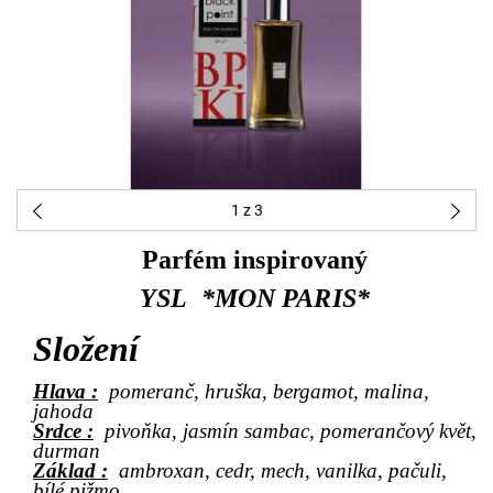
1
z 3
Parfém inspirovaný
YSL *MON PARIS*
Složení
Hlava :
pomeranč, hruška, bergamot, malina,
jahoda
Srdce :
pivoňka, jasmín sambac, pomerančový květ,
durman
Základ :
ambroxan, cedr, mech, vanilka, pačuli,
bílé pižmo