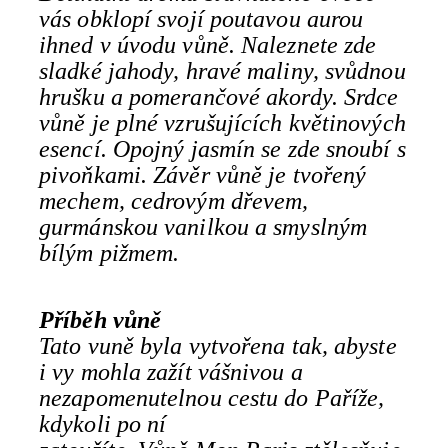
vás obklopí svojí poutavou aurou
ihned v úvodu vůně. Naleznete zde
sladké jahody, hravé maliny, svůdnou
hrušku a pomerančové akordy. Srdce
vůně je plné vzrušujících květinových
esencí. Opojný jasmín se zde snoubí s
pivoňkami. Závěr vůně je tvořený
mechem, cedrovým dřevem,
gurmánskou vanilkou a smyslným
bílým pižmem.
Příběh vůně
Tato vuně byla vytvořena tak, abyste
i vy mohla zažít vášnivou a
nezapomenutelnou cestu do Paříže,
kdykoli po ní