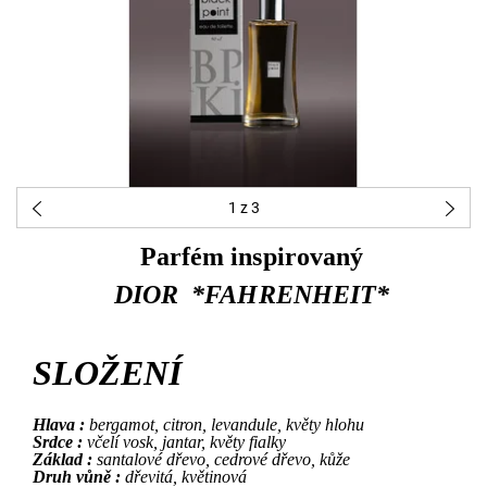
1
z 3
Parfém inspirovaný
DIOR *FAHRENHEIT*
SLOŽENÍ
Hlava :
bergamot, citron, levandule, květy hlohu
Srdce :
včelí vosk, jantar, květy fialky
Základ :
santalové dřevo, cedrové dřevo, kůže
Druh vůně :
dřevitá, květinová