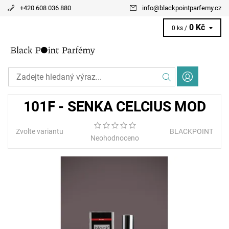
+420 608 036 880
info
@
blackpointparfemy.cz
0 Kč
0 ks /
101F - SENKA CELCIUS MOD
Zvolte variantu
BLACKPOINT
Neohodnoceno