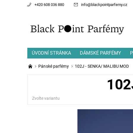
+420 608 036 880
info
@
blackpointparfemy.cz
ÚVODNÍ STRÁNKA
DÁMSKÉ PARFÉMY
P
Pánské parfémy
102J - SENKA/ MALIBU MOD
102
Zvolte variantu