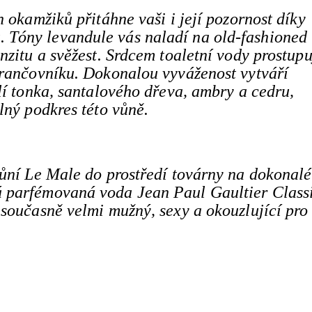
 okamžiků přitáhne vaši i její pozornost díky
Tóny levandule vás naladí na old-fashioned
nzitu a svěžest. Srdcem toaletní vody prostupu
erančovníku. Dokonalou vyváženost vytváří
lí tonka, santalového dřeva, ambry a cedru,
lný podkres této vůně.
ůní Le Male do prostředí továrny na dokonalé
 parfémovaná voda Jean Paul Gaultier Classi
současně velmi mužný, sexy a okouzlující pro 