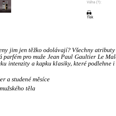
Váha (?):
Tisk
ženy jim jen těžko odolávají? Všechny atributy
á parfém pro muže Jean Paul Gaultier Le Mal
vku intenzity a kapku klasiky, které podlehne i
er a studené měsíce
 mužského těla
5