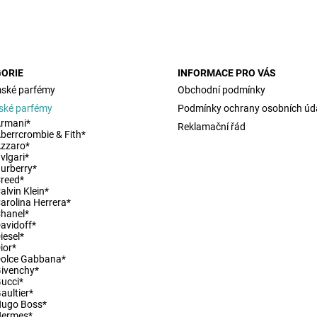
ORIE
INFORMACE PRO VÁS
ské parfémy
Obchodní podmínky
ské parfémy
Podmínky ochrany osobních úd
rmani*
Reklamační řád
berrcrombie & Fith*
zzaro*
vlgari*
urberry*
reed*
ny osobních údajů
alvin Klein*
arolina Herrera*
hanel*
avidoff*
iesel*
ior*
olce Gabbana*
ivenchy*
ucci*
aultier*
Hugo Boss*
Hermes*