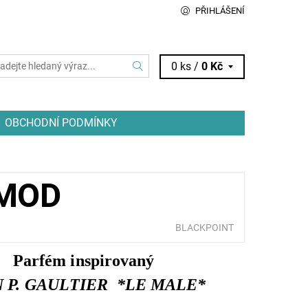
PŘIHLÁŠENÍ
0 ks /
0 Kč
OBCHODNÍ PODMÍNKY
 MOD
BLACKPOINT
Parfém inspirovaný
 P. GAULTIER *LE MALE*