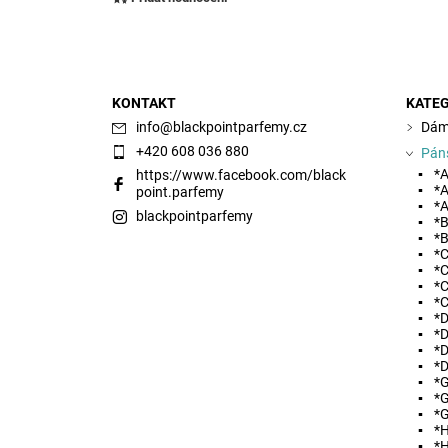
KONTAKT
KATEG
info
@
blackpointparfemy.cz
Dám
+420 608 036 880
Pán
*A
https://www.facebook.com/black
*A
point.parfemy
*A
blackpointparfemy
*B
*B
*C
Vložením hodnocení souhlasíte s
podmínkami ochra
*C
*C
*C
*D
*D
*D
*D
*G
*G
*G
*
*