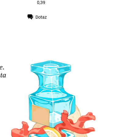
0,39
Dotaz
e.
 ta