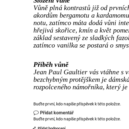
Složení vůně
Vůně plná kontrastů již od prvních
akordům bergamotu a kardamomu. 
notu, zatímco máta dodá vůni inte
hřejivá skořice, kmín a květ pom
základ sestavený ze sladkých fazo
zatímco vanilka se postará o smys
Příběh vůně
Jean Paul Gaultier vás vtáhne s v
bezchybným protějškem je dámská
rozpolceného námořníka, který je 
Buďte první, kdo napíše příspěvek k této položce.
Přidat komentář
Buďte první, kdo napíše příspěvek k této položce.
Přidat hodnocení