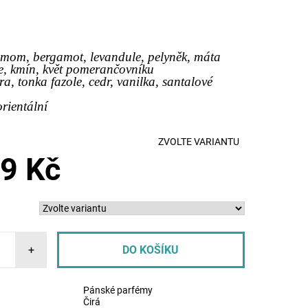
mom, bergamot, levandule, pelyněk, máta
ce, kmín, květ pomerančovníku
a, tonka fazole, cedr, vanilka, santalové
orientální
ZVOLTE VARIANTU
9 Kč
+
Pánské parfémy
Čirá