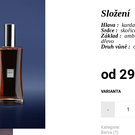
Složení
Hlava :
karda
Srdce :
skoři
Základ :
ambr
dřevo
Druh vůně :
od 29
VARIANTA
-
Kategorie:
Barva (?):