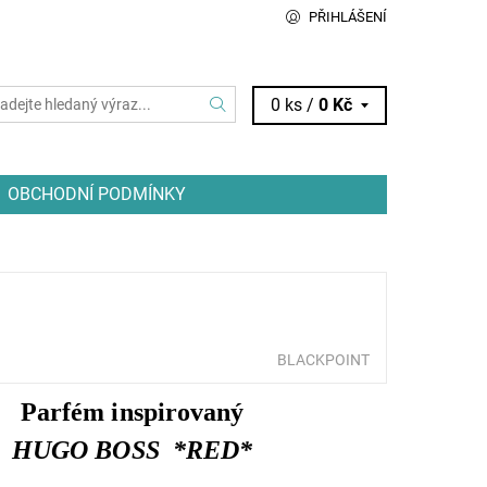
PŘIHLÁŠENÍ
0 ks /
0 Kč
OBCHODNÍ PODMÍNKY
BLACKPOINT
Parfém inspirovaný
HUGO BOSS *RED*