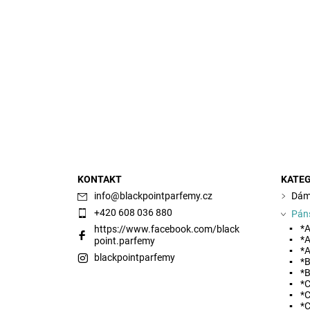
Vložením hodnocení souhlasíte s
podmínkami ochra
KONTAKT
KATEG
info
@
blackpointparfemy.cz
Dám
+420 608 036 880
Pán
*A
https://www.facebook.com/black
*A
point.parfemy
*A
blackpointparfemy
*B
*B
*C
*C
*C