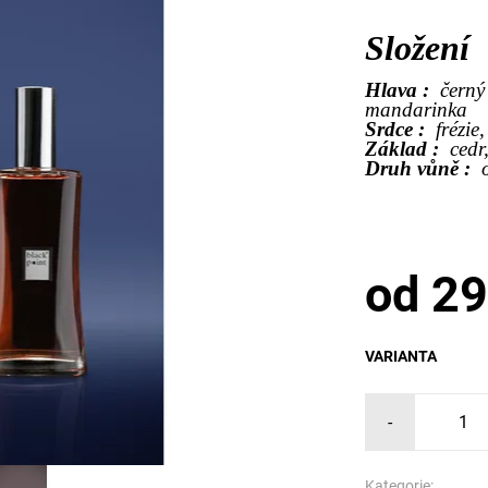
Složení
Hlava :
černý
mandarinka
Srdce :
frézie
Základ :
cedr
Druh vůně :
od 29
VARIANTA
-
Kategorie: