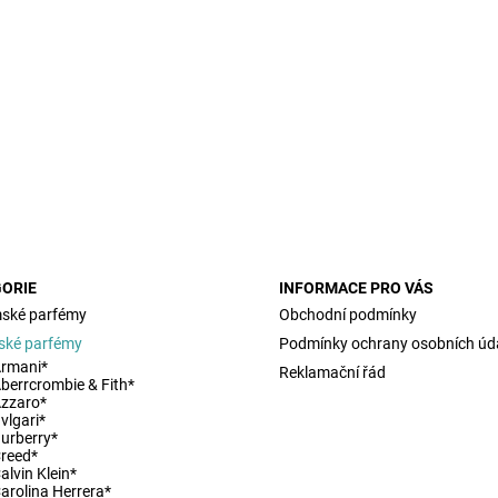
ny osobních údajů
ORIE
INFORMACE PRO VÁS
ské parfémy
Obchodní podmínky
ské parfémy
Podmínky ochrany osobních úd
rmani*
Reklamační řád
berrcrombie & Fith*
zzaro*
vlgari*
urberry*
reed*
alvin Klein*
arolina Herrera*