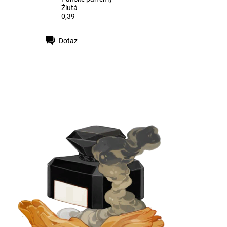
Žlutá
0,39
Dotaz