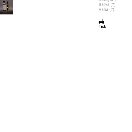
Barva (?):
Váha (?):
Tisk