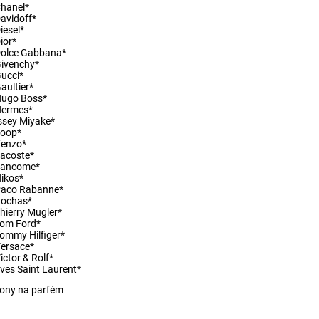
hanel*
avidoff*
iesel*
ior*
olce Gabbana*
ivenchy*
ucci*
aultier*
Hugo Boss*
Hermes*
ssey Miyake*
Joop*
Kenzo*
acoste*
Lancome*
ikos*
Paco Rabanne*
Rochas*
hierry Mugler*
om Ford*
ommy Hilfiger*
ersace*
ictor & Rolf*
ves Saint Laurent*
ony na parfém