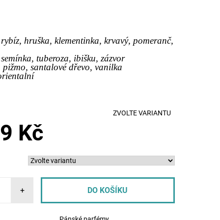
 rybíz, hruška, klementinka, krvavý, pomeranč,
, semínka, tuberoza, ibišku, zázvor
, pižmo, santalové dřevo, vanilka
orientalní
ZVOLTE VARIANTU
9 Kč
+
Pánské parfémy