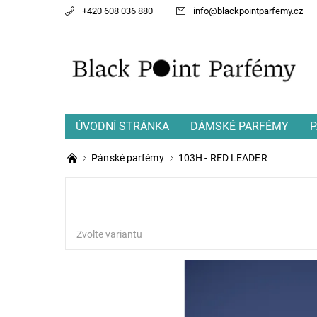
+420 608 036 880
info
@
blackpointparfemy.cz
ÚVODNÍ STRÁNKA
DÁMSKÉ PARFÉMY
P
Pánské parfémy
103H - RED LEADER
Zvolte variantu