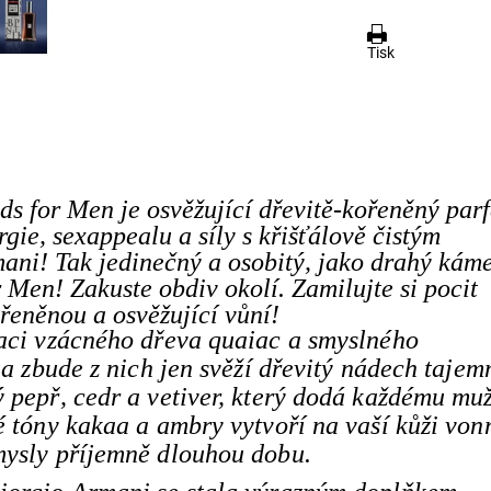
Tisk
 for Men je osvěžující dřevitě-kořeněný par
rgie, sexappealu a síly s křišťálově čistým
ni! Tak jedinečný a osobitý, jako drahý kám
Men! Zakuste obdiv okolí. Zamilujte si pocit
řeněnou a osvěžující vůní!
naci vzácného dřeva quaiac a smyslného
 a zbude z nich jen svěží dřevitý nádech tajem
 pepř, cedr a vetiver, který dodá každému muž
é tóny kakaa a ambry vytvoří na vaší kůži von
mysly příjemně dlouhou dobu.