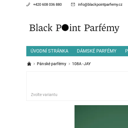
+420 608 036 880
info
@
blackpointparfemy.cz
ÚVODNÍ STRÁNKA
DÁMSKÉ PARFÉMY
P
Pánské parfémy
108A -JAY
Zvolte variantu