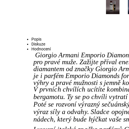
Popis
Diskuze
Hodnocení
Giorgio Armani Emporio Diamonds
pro pravé muže. Zažijte příval ene
diamantem od značky Giorgio Arma
je i parfém Emporio Diamonds for 
výhry a pravé mužnosti s jemně ko
V prvních chvílích ucítíte kombi
bergamotu. Ty se po chvíli vytratí
Poté se rozvoní výrazný sečuánský
výraz síly a odvahy. Sladce opojn
nádech, který bude hýčkat vaše s