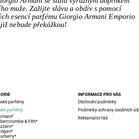
Giorgio Armani se stala výrazným doplňkem
ho muže. Zažijte slávu a obdiv s pomocí
ných esencí parfému Giorgio Armani Emporio
již nebude překážkou!
ORIE
INFORMACE PRO VÁS
ské parfémy
Obchodní podmínky
ské parfémy
Podmínky ochrany osobních úd
rmani*
Reklamační řád
berrcrombie & Fith*
zzaro*
vlgari*
urberry*