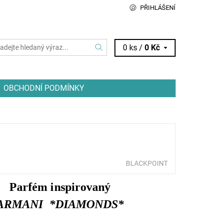
PŘIHLÁŠENÍ
0 ks /
0 Kč
OBCHODNÍ PODMÍNKY
BLACKPOINT
Parfém inspirovaný
ARMANI *DIAMONDS*