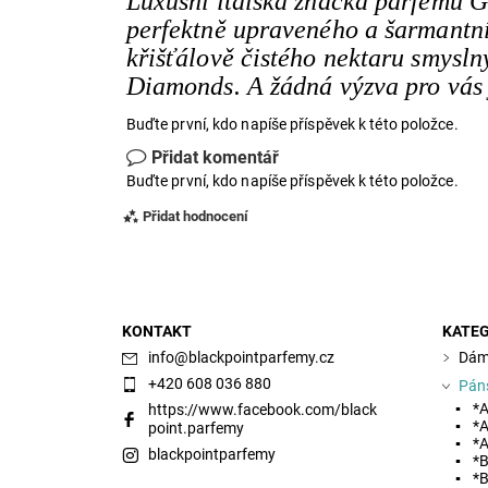
Luxusní italská značka parfémů 
perfektně upraveného a šarmantní
křišťálově čistého nektaru smysl
Diamonds. A žádná výzva pro vás 
Buďte první, kdo napíše příspěvek k této položce.
Přidat komentář
Buďte první, kdo napíše příspěvek k této položce.
Přidat hodnocení
KONTAKT
KATEG
info
@
blackpointparfemy.cz
Dám
+420 608 036 880
Pán
*A
https://www.facebook.com/black
*A
point.parfemy
*A
blackpointparfemy
*B
*B