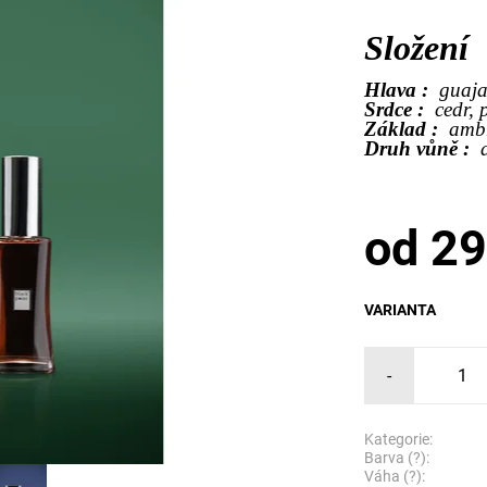
Složení
Hlava :
guaja
Srdce :
cedr, 
Základ :
amb
Druh vůně :
od 29
VARIANTA
-
Kategorie:
Barva (?):
Váha (?):