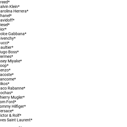
reed*
ny osobních údajů
alvin Klein*
arolina Herrera*
hanel*
avidoff*
iesel*
ior*
olce Gabbana*
ivenchy*
ucci*
aultier*
Hugo Boss*
Hermes*
ssey Miyake*
Joop*
Kenzo*
acoste*
Lancome*
ikos*
Paco Rabanne*
Rochas*
hierry Mugler*
om Ford*
ommy Hilfiger*
ersace*
ictor & Rolf*
ves Saint Laurent*