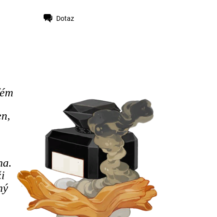
Dotaz
fém
en,
na.
i
ný