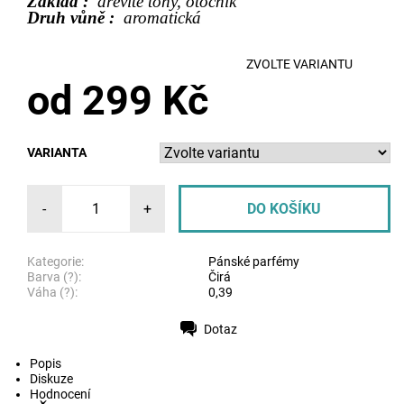
Základ :
dřevité tóny, otočník
Druh vůně :
aromatická
ZVOLTE VARIANTU
od 299 Kč
VARIANTA
-
+
Kategorie:
Pánské parfémy
Barva (?):
Čirá
Váha (?):
0,39
Dotaz
Tisk
Popis
Diskuze
Hodnocení