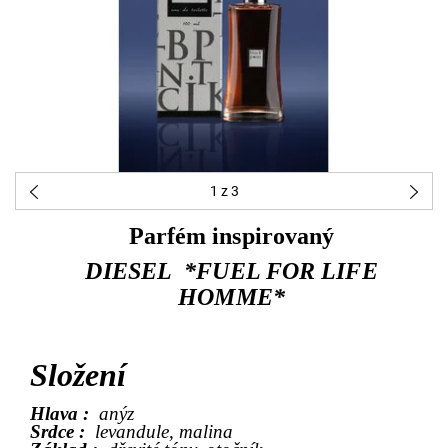
1
z 3
Parfém inspirovaný
DIESEL *FUEL FOR LIFE
HOMME*
Složení
Hlava :
anýz
Srdce :
levandule, malina