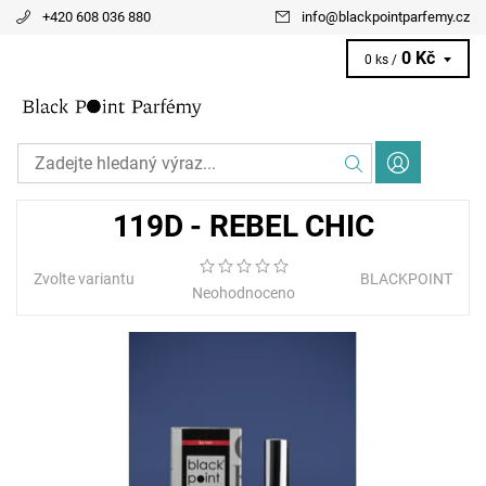
+420 608 036 880
info
@
blackpointparfemy.cz
0 Kč
0 ks /
119D - REBEL CHIC
Zvolte variantu
BLACKPOINT
Neohodnoceno