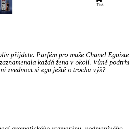
Tisk
oliv přijdete. Parfém pro muže Chanel Egoist
s zaznamenala každá žena v okolí. Vůně podtrh
ni zvednout si ego ještě o trochu výš?
nací aromatického rozmarýnu, podmanivého