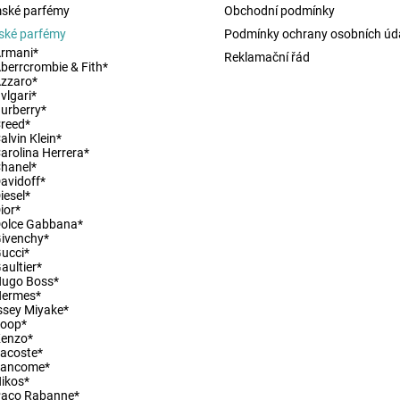
ské parfémy
Obchodní podmínky
ské parfémy
Podmínky ochrany osobních úd
rmani*
Reklamační řád
berrcrombie & Fith*
zzaro*
vlgari*
urberry*
reed*
ny osobních údajů
alvin Klein*
arolina Herrera*
hanel*
avidoff*
iesel*
ior*
olce Gabbana*
ivenchy*
ucci*
aultier*
Hugo Boss*
Hermes*
ssey Miyake*
Joop*
Kenzo*
acoste*
Lancome*
ikos*
Paco Rabanne*