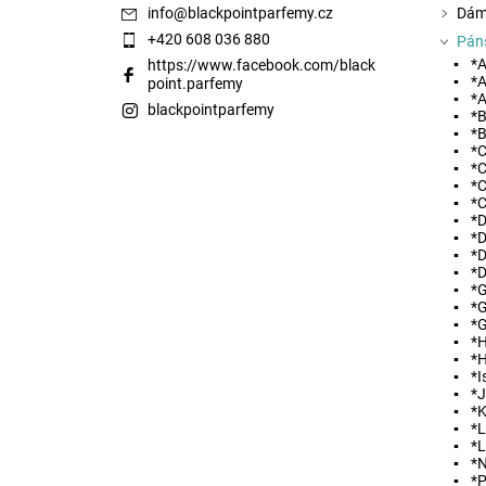
info
@
blackpointparfemy.cz
Dám
+420 608 036 880
Pán
*A
https://www.facebook.com/black
*A
point.parfemy
*A
blackpointparfemy
*B
*B
*C
Vložením hodnocení souhlasíte s
podmínkami ochra
*C
*C
*C
*D
*D
*D
*D
*G
*G
*G
*
*
*I
*
*
*L
*
*N
*