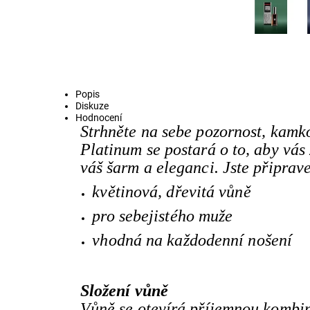
Popis
Diskuze
Hodnocení
Strhněte na sebe pozornost, kamk
Platinum se postará o to, aby vá
váš šarm a eleganci. Jste připrave
květinová, dřevitá vůně
pro sebejistého muže
vhodná na každodenní nošení
Složení vůně
Vůně se otevírá příjemnou kombi