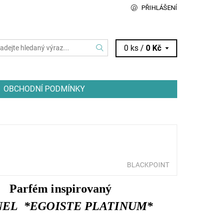
PŘIHLÁŠENÍ
0 ks /
0 Kč
OBCHODNÍ PODMÍNKY
BLACKPOINT
Parfém inspirovaný
EL *EGOISTE PLATINUM*