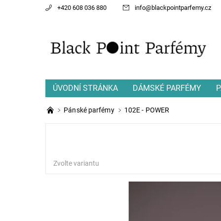
+420 608 036 880
info
@
blackpointparfemy.cz
ÚVODNÍ STRÁNKA
DÁMSKÉ PARFÉMY
P
Pánské parfémy
102E - POWER
Zvolte variantu