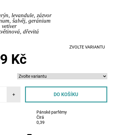
rýn, levandule, zázvor
num, šalvěj, geránium
, vetiver
květinová, dřevitá
ZVOLTE VARIANTU
9 Kč
+
Pánské parfémy
Čirá
0,39