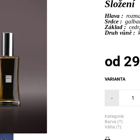
Složení
Hlava :
rozma
Srdce :
galba
Základ :
cedr
Druh vůně :
od 29
VARIANTA
-
Kategorie:
Barva (?):
Váha (?):