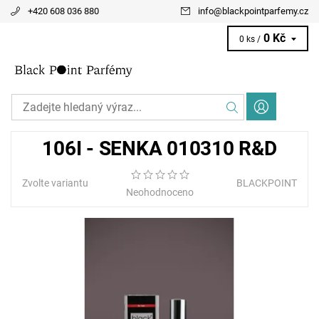
+420 608 036 880
info
@
blackpointparfemy.cz
0 Kč
0 ks /
106I - SENKA 010310 R&D
Zvolte variantu
BLACKPOINT
Neohodnoceno