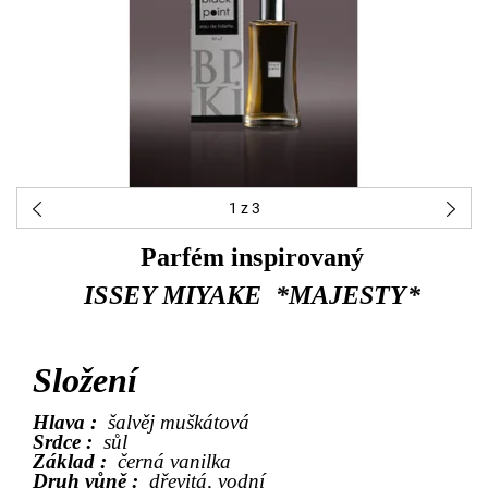
1
z 3
Parfém inspirovaný
ISSEY MIYAKE *MAJESTY*
Složení
Hlava :
šalvěj muškátová
Srdce :
sůl
Základ :
černá vanilka
Druh vůně :
dřevitá, vodní