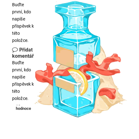
Buďte
první, kdo
napíše
příspěvek k
této
položce.
Přidat
komentář
Buďte
první, kdo
napíše
příspěvek k
této
položce.
Přidat
hodnocení