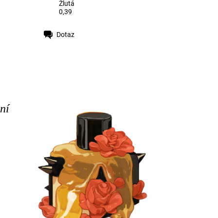
Žlutá
0,39
Dotaz
ní