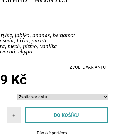
 rybíz, jablko, ananas, bergamot
jasmín, bříza, pačuli
a, mech, pižmo, vanilka
ovocná, chypre
ZVOLTE VARIANTU
9 Kč
+
Pánské parfémy