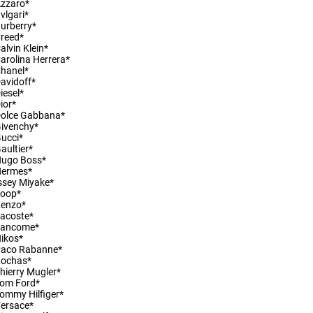
zzaro*
vlgari*
urberry*
reed*
ny osobních údajů
alvin Klein*
arolina Herrera*
hanel*
avidoff*
iesel*
ior*
olce Gabbana*
ivenchy*
ucci*
aultier*
Hugo Boss*
Hermes*
ssey Miyake*
Joop*
Kenzo*
acoste*
Lancome*
ikos*
Paco Rabanne*
Rochas*
hierry Mugler*
om Ford*
ommy Hilfiger*
ersace*