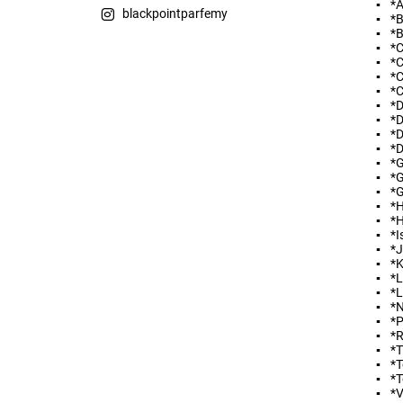
*A
blackpointparfemy
*B
*B
*C
Vložením hodnocení souhlasíte s
podmínkami ochra
*C
*C
*C
*D
*D
*D
*D
*G
*G
*G
*
*
*I
*
*
*L
*
*N
*
*
*T
*T
*T
*V