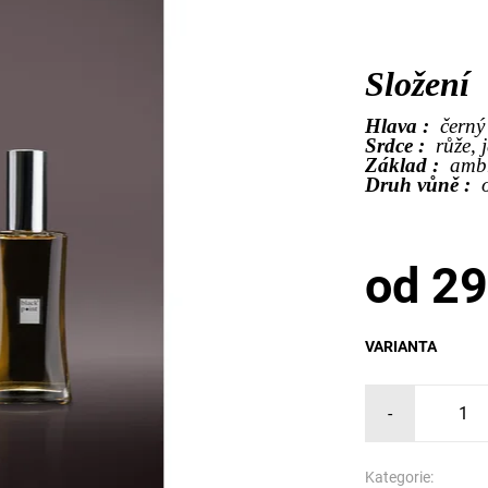
Složení
Hlava :
černý
Srdce :
růže, 
Základ :
ambr
Druh vůně :
od 29
VARIANTA
-
Kategorie: