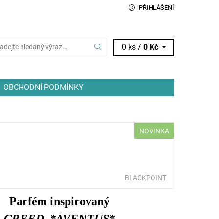
PŘIHLÁŠENÍ
0 ks /
0 Kč
OBCHODNÍ PODMÍNKY
NOVINKA
BLACKPOINT
Parfém inspirovaný
CREED *AVENTUS*