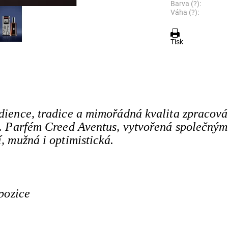
Barva (?):
Váha (?):
Tisk
edience, tradice a mimořádná kvalita zpracová
ni. Parfém Creed Aventus, vytvořená společným
í, mužná i optimistická.
pozice