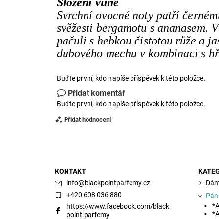
Složení vůně
Svrchní ovocné noty patří černému
svěžesti bergamotu s ananasem. V
pačuli s hebkou čistotou růže a 
dubového mechu v kombinaci s hř
Buďte první, kdo napíše příspěvek k této položce.
Přidat komentář
Buďte první, kdo napíše příspěvek k této položce.
Přidat hodnocení
KONTAKT
KATEG
info
@
blackpointparfemy.cz
Dám
+420 608 036 880
Pán
*A
https://www.facebook.com/black
*A
point.parfemy