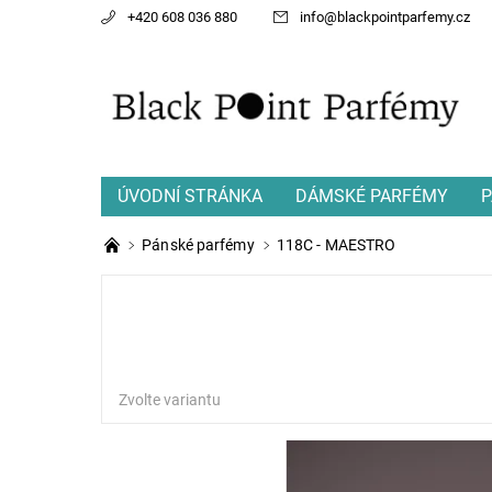
+420 608 036 880
info
@
blackpointparfemy.cz
ÚVODNÍ STRÁNKA
DÁMSKÉ PARFÉMY
P
Pánské parfémy
118C - MAESTRO
Zvolte variantu